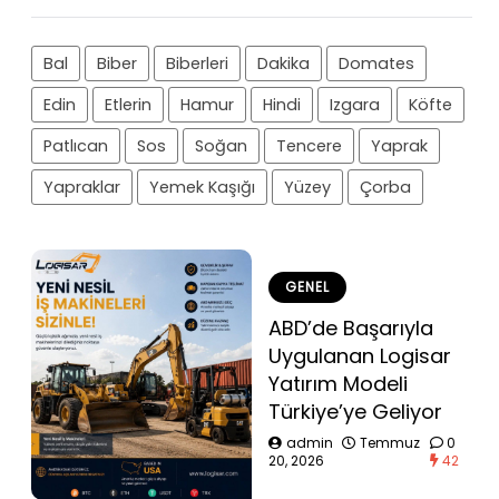
Bal
Biber
Biberleri
Dakika
Domates
Edin
Etlerin
Hamur
Hindi
Izgara
Köfte
Patlıcan
Sos
Soğan
Tencere
Yaprak
Yapraklar
Yemek Kaşığı
Yüzey
Çorba
GENEL
ABD’de Başarıyla
Uygulanan Logisar
Yatırım Modeli
Türkiye’ye Geliyor
admin
Temmuz
0
20, 2026
42