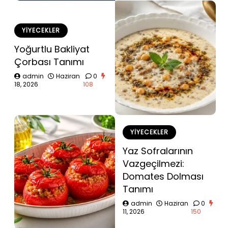
YIYECEKLER
Yoğurtlu Bakliyat
Çorbası Tanımı
admin
Haziran
0
18, 2026
108
YIYECEKLER
Yaz Sofralarının
Vazgeçilmezi:
Domates Dolması
Tanımı
admin
Haziran
0
11, 2026
150