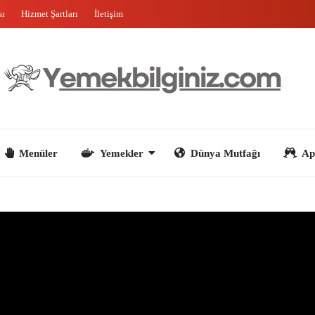
sı
Hizmet Şartları
İletişim
nüler
Yemekler
Dünya Mutfağı
Aperatifler