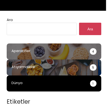
Ara
Ara
Aperatifler
4
Atıştırmalıklar
5
Dünya
1
Etiketler