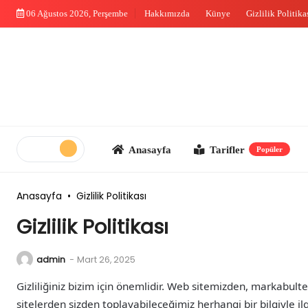
Skip
06 Ağustos 2026, Perşembe
Hakkımızda
Künye
Gizlilik Politika
to
content
Anasayfa
Tarifler
Me
Popüler
Anasayfa
•
Gizlilik Politikası
Gizlilik Politikası
admin
-
Mart 26, 2025
Gizliliğiniz bizim için önemlidir. Web sitemizden, markabul
sitelerden sizden toplayabileceğimiz herhangi bir bilgiyle ilg