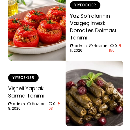
YIYECEKLER
Yaz Sofralarının
Vazgeçilmezi:
Domates Dolması
Tanımı
admin
Haziran
0
11, 2026
150
YIYECEKLER
Vişneli Yaprak
Sarma Tanımı
admin
Haziran
0
8, 2026
103