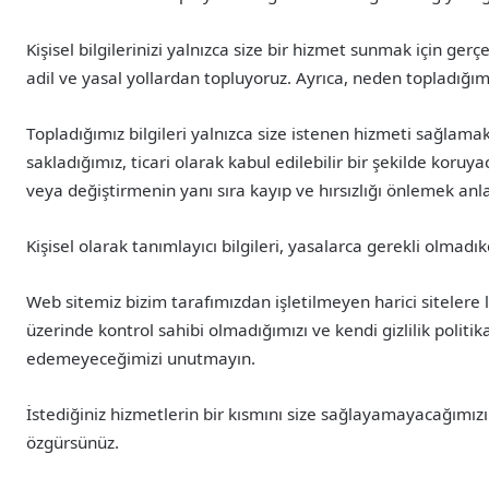
Kişisel bilgilerinizi yalnızca size bir hizmet sunmak için gerç
adil ve yasal yollardan topluyoruz. Ayrıca, neden topladığımızı
Topladığımız bilgileri yalnızca size istenen hizmeti sağlamak
sakladığımız, ticari olarak kabul edilebilir bir şekilde koru
veya değiştirmenin yanı sıra kayıp ve hırsızlığı önlemek anl
Kişisel olarak tanımlayıcı bilgileri, yasalarca gerekli olmad
Web sitemiz bizim tarafımızdan işletilmeyen harici sitelere li
üzerinde kontrol sahibi olmadığımızı ve kendi gizlilik politi
edemeyeceğimizi unutmayın.
İstediğiniz hizmetlerin bir kısmını size sağlayamayacağımızı b
özgürsünüz.