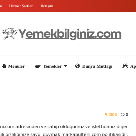
sı
Hizmet Şartları
İletişim
nüler
Yemekler
Dünya Mutfağı
Aperatifler
1006
0
teni.com adresinden ve sahip olduğumuz ve işlettiğimiz diğer
ili gizliliğinize saygı duymak markabulteni.com politikasıdır.