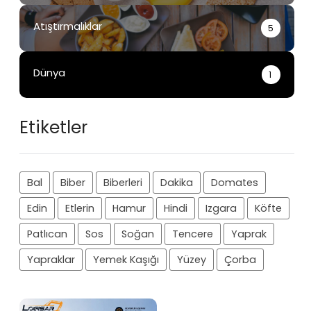
Atıştırmalıklar
5
Dünya
1
Etiketler
Bal
Biber
Biberleri
Dakika
Domates
Edin
Etlerin
Hamur
Hindi
Izgara
Köfte
Patlıcan
Sos
Soğan
Tencere
Yaprak
Yapraklar
Yemek Kaşığı
Yüzey
Çorba