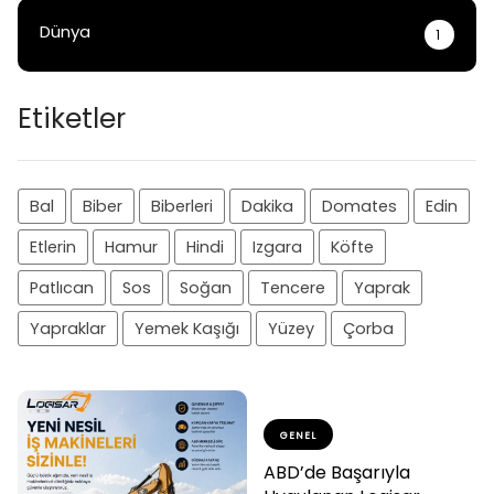
Dünya
1
Etiketler
Bal
Biber
Biberleri
Dakika
Domates
Edin
Etlerin
Hamur
Hindi
Izgara
Köfte
Patlıcan
Sos
Soğan
Tencere
Yaprak
Yapraklar
Yemek Kaşığı
Yüzey
Çorba
GENEL
ABD’de Başarıyla