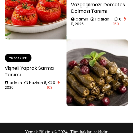
Vazgeçilmezi: Domates
Dolması Tanımı
admin
Haziran
0
11, 2026
150
YIYECEKLER
Vişneli Yaprak Sarma
Tanımı
admin
Haziran 8,
0
2026
103
Yemek Bilginiz
© 2024. Tüm hakları saklıdır.