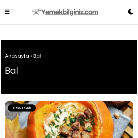
Skip
to
content
Anasayfa
•
Bal
Bal
YIYECEKLER