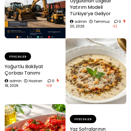
Uygulanan Logisar
Yatırım Modeli
Türkiye’ye Geliyor
admin
Temmuz
0
20, 2026
42
YIYECEKLER
Yoğurtlu Bakliyat
Çorbası Tanımı
admin
Haziran
0
18, 2026
108
YIYECEKLER
Yaz Sofralarının