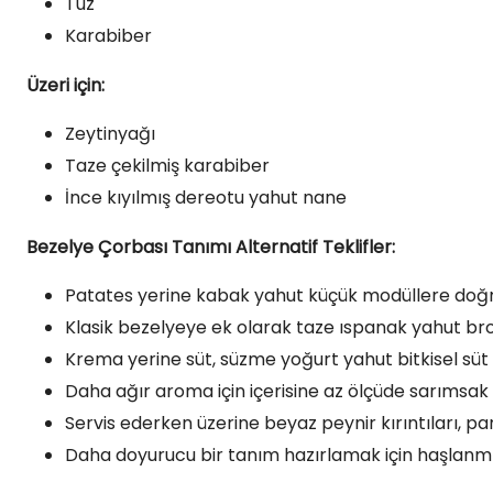
Tuz
Karabiber
Üzeri için:
Zeytinyağı
Taze çekilmiş karabiber
İnce kıyılmış dereotu yahut nane
Bezelye Çorbası Tanımı Alternatif Teklifler:
Patates yerine kabak yahut küçük modüllere doğran
Klasik bezelyeye ek olarak taze ıspanak yahut brokol
Krema yerine süt, süzme yoğurt yahut bitkisel süt k
Daha ağır aroma için içerisine az ölçüde sarımsak y
Servis ederken üzerine beyaz peynir kırıntıları, 
Daha doyurucu bir tanım hazırlamak için haşlanmış