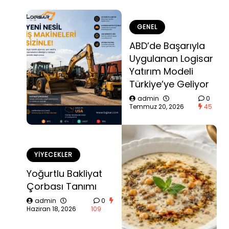
GENEL
ABD’de Başarıyla
Uygulanan Logisar
Yatırım Modeli
Türkiye’ye Geliyor
admin
0
Temmuz 20, 2026
45
YIYECEKLER
Yoğurtlu Bakliyat
Çorbası Tanımı
admin
0
Haziran 18, 2026
109