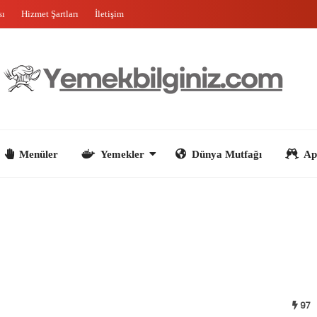
sı
Hizmet Şartları
İletişim
nüler
Yemekler
Dünya Mutfağı
Aperatifler
97