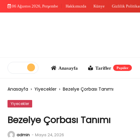
Skip
06 Ağustos 2026, Perşembe
Hakkımızda
Künye
Gizlilik Politika
to
content
Anasayfa
Tarifler
Me
Popüler
Anasayfa
›
Yiyecekler
›
Bezelye Çorbası Tanımı
Yiyecekler
Bezelye Çorbası Tanımı
admin
-
Mayıs 24, 2026