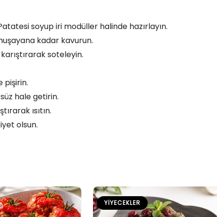
tatesi soyup iri modüller halinde hazırlayın.
umuşayana kadar kavurun.
karıştırarak soteleyin.
pişirin.
üz hale getirin.
ırarak ısıtın.
iyet olsun.
YIYECEKLER