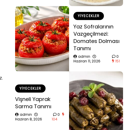
YIYECEKLER
Yaz Sofralarının
Vazgeçilmezi:
Domates Dolması
Tanımı
admin
0
Haziran 11, 2026
151
z.
YIYECEKLER
Vişneli Yaprak
Sarma Tanımı
admin
0
Haziran 8, 2026
104