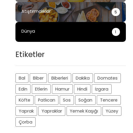
Atıştırmalıklar
5
Dünya
1
Etiketler
Bal
Biber
Biberleri
Dakika
Domates
Edin
Etlerin
Hamur
Hindi
Izgara
Köfte
Patlıcan
Sos
Soğan
Tencere
Yaprak
Yapraklar
Yemek Kaşığı
Yüzey
Çorba