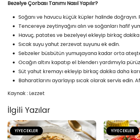
Bezelye Çorbası Tanımı Nasıl Yapılır?
Soğanı ve havucu küçük küpler halinde doğrayın. Pa
Tencereye zeytinyağını alın ve soğanları hafif y
Havuç, patates ve bezelyeyi ekleyip birkaç dakika 
Sıcak suyu yahut zerzevat suyunu ek edin.
Sebzeler büsbütün yumuşayana kadar orta ateşte 
Ocağın altını kapatıp el blenderı yardımıyla pürüzs
Süt yahut kremayı ekleyip birkaç dakika daha karışt
Baharatlarını ayarlayıp sıcak olarak servis edin. Af
Kaynak : Lezzet
İlgili Yazılar
YIYECEKLER
YIYECEKLER