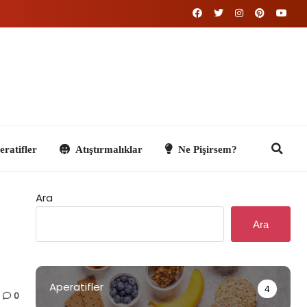
Atıştırmalıklar
Ne Pişirsem?
Ara
Ara
Aperatifler
4
0