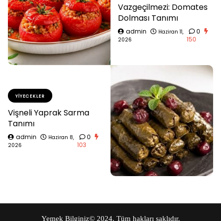
Vazgeçilmezi: Domates
Dolması Tanımı
admin
0
Haziran 11,
150
2026
YIYECEKLER
Vişneli Yaprak Sarma
Tanımı
admin
0
Haziran 8,
103
2026
Yemek Bilginiz
© 2024. Tüm hakları saklıdır.