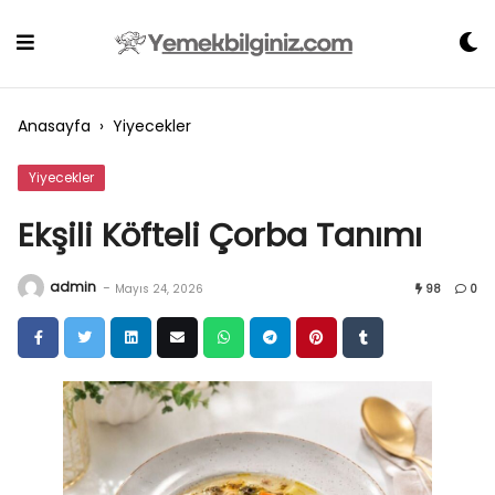
Skip
to
content
Anasayfa
›
Yiyecekler
Yiyecekler
Ekşili Köfteli Çorba Tanımı
admin
-
Mayıs 24, 2026
98
0