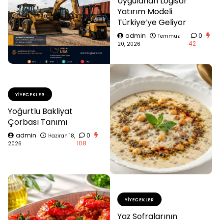
Uygulanan Logisar
Yatırım Modeli
Türkiye’ye Geliyor
admin
0
Temmuz
42
20, 2026
YIYECEKLER
Yoğurtlu Bakliyat
Çorbası Tanımı
admin
0
Haziran 18,
108
2026
YIYECEKLER
Yaz Sofralarının