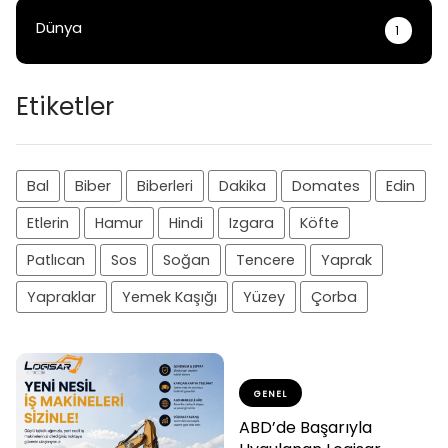
Dünya
1
Etiketler
Bal
Biber
Biberleri
Dakika
Domates
Edin
Etlerin
Hamur
Hindi
Izgara
Köfte
Patlıcan
Sos
Soğan
Tencere
Yaprak
Yapraklar
Yemek Kaşığı
Yüzey
Çorba
GENEL
ABD’de Başarıyla