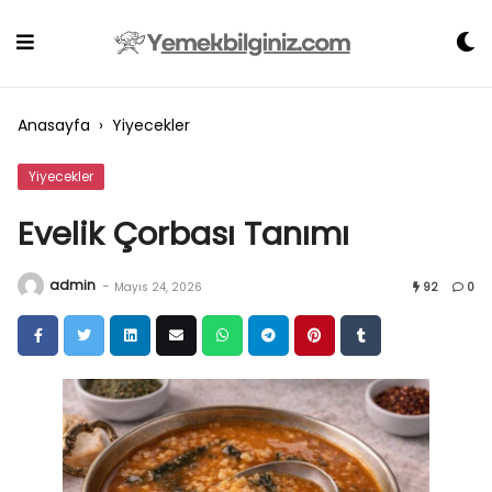
Skip
to
content
Anasayfa
›
Yiyecekler
Yiyecekler
Evelik Çorbası Tanımı
admin
-
Mayıs 24, 2026
92
0