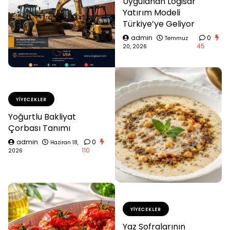
Uygulanan Logisar
Yatırım Modeli
Türkiye’ye Geliyor
admin
0
Temmuz
45
20, 2026
YIYECEKLER
Yoğurtlu Bakliyat
Çorbası Tanımı
admin
0
Haziran 18,
110
2026
YIYECEKLER
Yaz Sofralarının