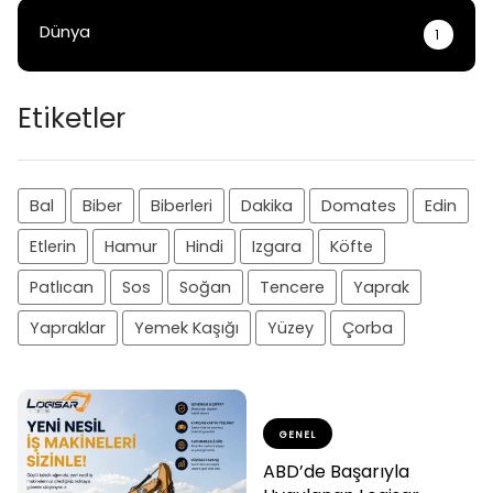
Dünya
1
Etiketler
Bal
Biber
Biberleri
Dakika
Domates
Edin
Etlerin
Hamur
Hindi
Izgara
Köfte
Patlıcan
Sos
Soğan
Tencere
Yaprak
Yapraklar
Yemek Kaşığı
Yüzey
Çorba
GENEL
ABD’de Başarıyla