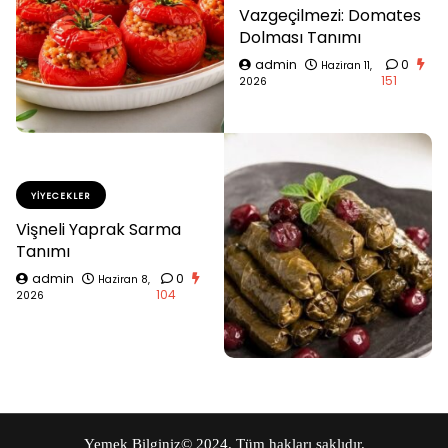
Vazgeçilmezi: Domates
Dolması Tanımı
admin
0
Haziran 11,
151
2026
YIYECEKLER
Vişneli Yaprak Sarma
Tanımı
admin
0
Haziran 8,
104
2026
Yemek Bilginiz
© 2024. Tüm hakları saklıdır.