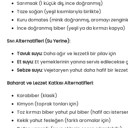
Sarımsak (1 küçük diş, ince doğranmış)
Taze soğan (yeşil kısımlarıyla birlikte)
Kuru domates (minik doğranmış, aromayı zenginleş
İnce doğranmış biber (yeşil ya da kırmızı kapya)
Sıvı Alternatifleri (Su Yerine):
Tavuk suyu:
Daha ağır ve lezzetli bir pilav için
Et suyu:
Et yemeklerinin yanına servis edilecekse
Sebze suyu:
Vejetaryen yahut daha hafif bir lezzet 
Baharat ve Lezzet Katkısı Alternatifleri:
Karabiber (klasik)
Kimyon (toprak tonları için)
Toz kırmızı biber yahut pul biber (hafif acı isterse
Kekik yahut fesleğen (farklı aromalar için)