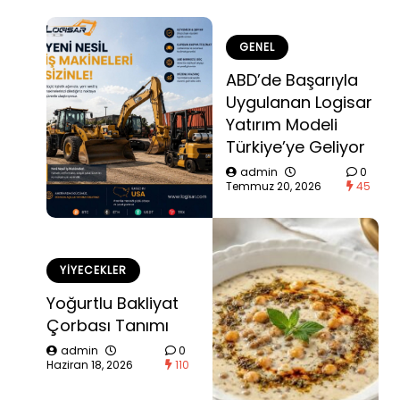
GENEL
ABD’de Başarıyla
Uygulanan Logisar
Yatırım Modeli
Türkiye’ye Geliyor
admin
0
Temmuz 20, 2026
45
YIYECEKLER
Yoğurtlu Bakliyat
Çorbası Tanımı
admin
0
Haziran 18, 2026
110