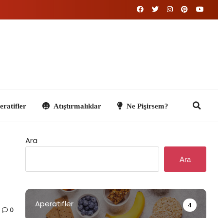
Atıştırmalıklar
Ne Pişirsem?
Ara
Ara
Aperatifler
4
0