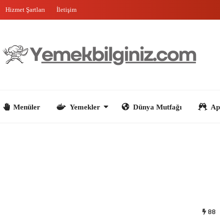
Hizmet Şartları
İletişim
nüler
Yemekler
Dünya Mutfağı
Aperatifler
88