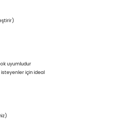
tirir)
 çok uyumludur
isteyenler için ideal
niz)