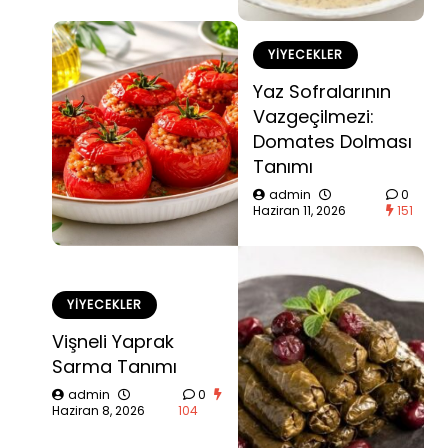
YIYECEKLER
Yaz Sofralarının
Vazgeçilmezi:
Domates Dolması
Tanımı
admin
0
Haziran 11, 2026
151
YIYECEKLER
Vişneli Yaprak
Sarma Tanımı
admin
0
Haziran 8, 2026
104