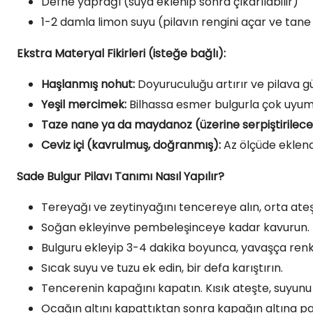
Defne yaprağı (suya eklenip sonra çıkarılabilir)
1-2 damla limon suyu (pilavın rengini açar ve tan
Ekstra Materyal Fikirleri (isteğe bağlı):
Haşlanmış nohut:
Doyuruculuğu artırır ve pilava gü
Yeşil mercimek:
Bilhassa esmer bulgurla çok uyum
Taze nane ya da maydanoz (üzerine serpiştirilecek
Ceviz içi (kavrulmuş, doğranmış):
Az ölçüde eklendi
Sade Bulgur Pilavı Tanımı Nasıl Yapılır?
Tereyağı ve zeytinyağını tencereye alın, orta ateşt
Soğan ekleyinve pembeleşinceye kadar kavurun.
Bulguru ekleyip 3-4 dakika boyunca, yavaşça renk
Sıcak suyu ve tuzu ek edin, bir defa karıştırın.
Tencerenin kapağını kapatın. Kısık ateşte, suyunu 
Ocağın altını kapattıktan sonra kapağın altına pak 