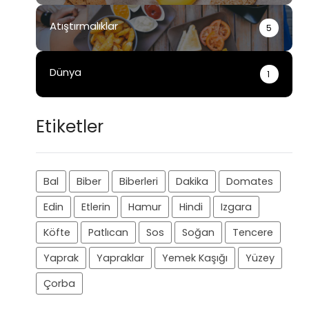
Atıştırmalıklar
5
Dünya
1
Etiketler
Bal
Biber
Biberleri
Dakika
Domates
Edin
Etlerin
Hamur
Hindi
Izgara
Köfte
Patlıcan
Sos
Soğan
Tencere
Yaprak
Yapraklar
Yemek Kaşığı
Yüzey
Çorba