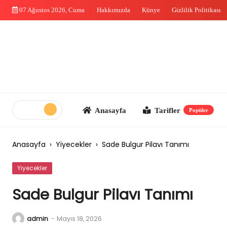
Skip
07 Ağustos 2026, Cuma
Hakkımızda
Künye
Gizlilik Politikası
to
content
Anasayfa
Tarifler
Me
Popüler
Anasayfa
›
Yiyecekler
›
Sade Bulgur Pilavı Tanımı
Yiyecekler
Sade Bulgur Pilavı Tanımı
admin
-
Mayıs 18, 2026