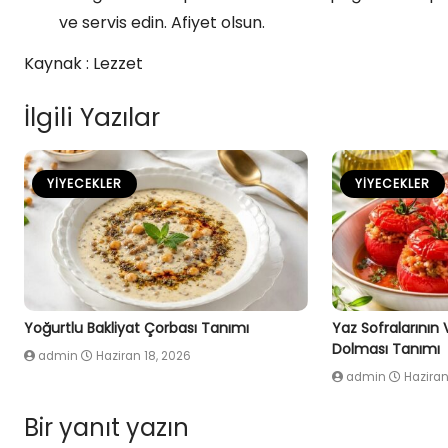
ve servis edin. Afiyet olsun.
Kaynak : Lezzet
İlgili Yazılar
YIYECEKLER
YIYECEKLER
Yoğurtlu Bakliyat Çorbası Tanımı
Yaz Sofralarının
Dolması Tanımı
admin
Haziran 18, 2026
admin
Haziran
Bir yanıt yazın