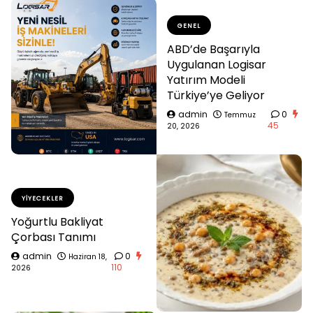
GENEL
ABD’de Başarıyla
Uygulanan Logisar
Yatırım Modeli
Türkiye’ye Geliyor
admin
0
Temmuz
45
20, 2026
YIYECEKLER
Yoğurtlu Bakliyat
Çorbası Tanımı
admin
0
Haziran 18,
110
2026