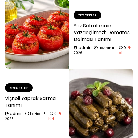
YIYECEKLER
Yaz Sofralarının
Vazgeçilmezi: Domates
Dolması Tanımı
admin
0
Haziran 11,
151
2026
YIYECEKLER
Vişneli Yaprak Sarma
Tanımı
admin
0
Haziran 8,
104
2026