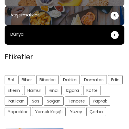
Atıştırmalıklar
5
Dünya
1
Etiketler
Bal
Biber
Biberleri
Dakika
Domates
Edin
Etlerin
Hamur
Hindi
Izgara
Köfte
Patlıcan
Sos
Soğan
Tencere
Yaprak
Yapraklar
Yemek Kaşığı
Yüzey
Çorba