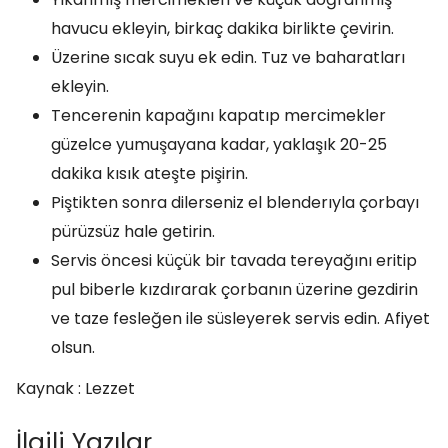
havucu ekleyin, birkaç dakika birlikte çevirin.
Üzerine sıcak suyu ek edin. Tuz ve baharatları
ekleyin.
Tencerenin kapağını kapatıp mercimekler
güzelce yumuşayana kadar, yaklaşık 20-25
dakika kısık ateşte pişirin.
Piştikten sonra dilerseniz el blenderıyla çorbayı
pürüzsüz hale getirin.
Servis öncesi küçük bir tavada tereyağını eritip
pul biberle kızdırarak çorbanın üzerine gezdirin
ve taze fesleğen ile süsleyerek servis edin. Afiyet
olsun.
Kaynak : Lezzet
İlgili Yazılar