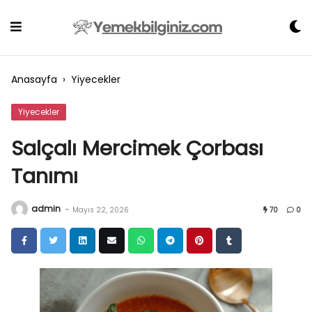
Skip
to
content
Anasayfa
›
Yiyecekler
Yiyecekler
Salçalı Mercimek Çorbası
Tanımı
admin
-
Mayıs 22, 2026
70
0