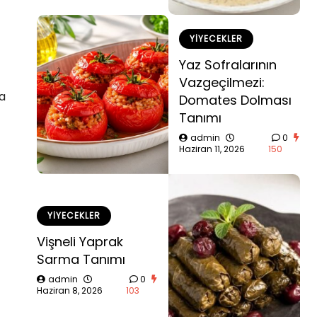
YIYECEKLER
Yaz Sofralarının
Vazgeçilmezi:
ha
Domates Dolması
Tanımı
admin
0
Haziran 11, 2026
150
YIYECEKLER
Vişneli Yaprak
Sarma Tanımı
admin
0
Haziran 8, 2026
103