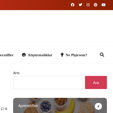
Atıştırmalıklar
Ne Pişirsem?
Ara
Ara
Aperatifler
4
0