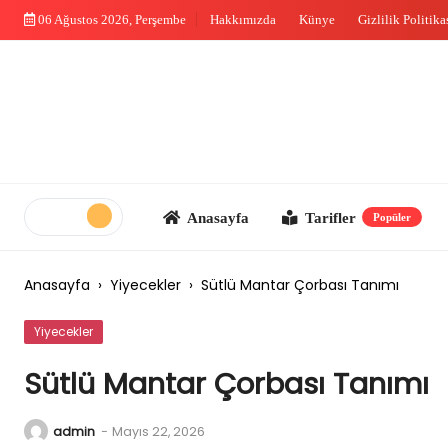
Skip
06 Ağustos 2026, Perşembe
Hakkımızda
Künye
Gizlilik Politika
to
content
Anasayfa
Tarifler
Me
Popüler
Anasayfa
›
Yiyecekler
›
Sütlü Mantar Çorbası Tanımı
Yiyecekler
Sütlü Mantar Çorbası Tanımı
admin
-
Mayıs 22, 2026