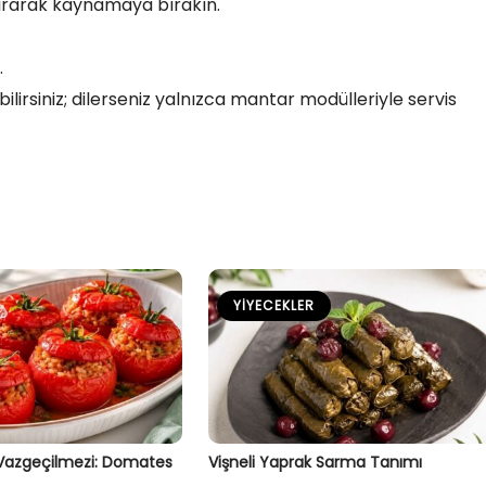
tırarak kaynamaya bırakın.
.
ilirsiniz; dilerseniz yalnızca mantar modülleriyle servis
YIYECEKLER
 Vazgeçilmezi: Domates
Vişneli Yaprak Sarma Tanımı