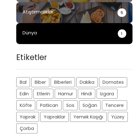
Atıştırmalıklar
5
Dünya
1
Etiketler
Bal
Biber
Biberleri
Dakika
Domates
Edin
Etlerin
Hamur
Hindi
Izgara
Köfte
Patlıcan
Sos
Soğan
Tencere
Yaprak
Yapraklar
Yemek Kaşığı
Yüzey
Çorba