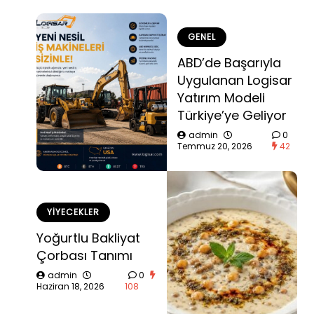
GENEL
ABD’de Başarıyla
Uygulanan Logisar
Yatırım Modeli
Türkiye’ye Geliyor
admin
0
Temmuz 20, 2026
42
YIYECEKLER
Yoğurtlu Bakliyat
Çorbası Tanımı
admin
0
Haziran 18, 2026
108