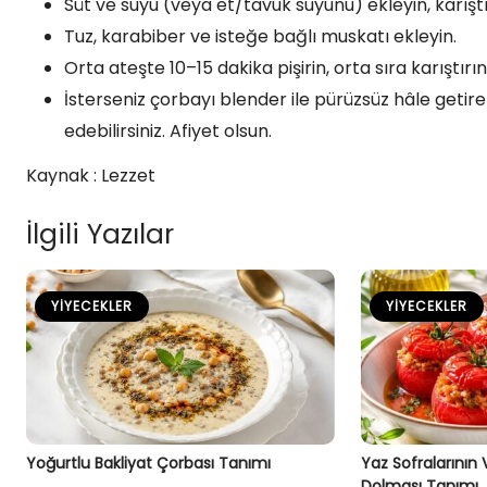
Süt ve suyu (veya et/tavuk suyunu) ekleyin, karış
Tuz, karabiber ve isteğe bağlı muskatı ekleyin.
Orta ateşte 10–15 dakika pişirin, orta sıra karıştırın
İsterseniz çorbayı blender ile pürüzsüz hâle getireb
edebilirsiniz. Afiyet olsun.
Kaynak : Lezzet
İlgili Yazılar
YIYECEKLER
YIYECEKLER
Yoğurtlu Bakliyat Çorbası Tanımı
Yaz Sofralarının
Dolması Tanımı