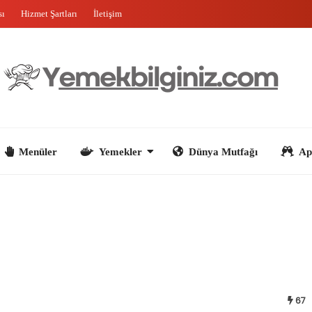
sı
Hizmet Şartları
İletişim
nüler
Yemekler
Dünya Mutfağı
Aperatifler
67