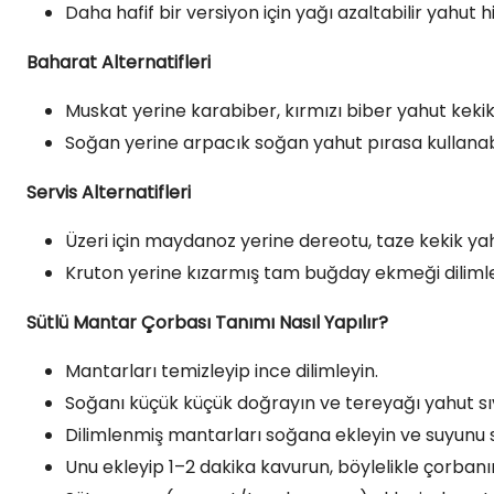
Daha hafif bir versiyon için yağı azaltabilir yahut h
Baharat Alternatifleri
Muskat yerine karabiber, kırmızı biber yahut kekik i
Soğan yerine arpacık soğan yahut pırasa kullanabil
Servis Alternatifleri
Üzeri için maydanoz yerine dereotu, taze kekik yah
Kruton yerine kızarmış tam buğday ekmeği dilimleri 
Sütlü Mantar Çorbası Tanımı Nasıl Yapılır?
Mantarları temizleyip ince dilimleyin.
Soğanı küçük küçük doğrayın ve tereyağı yahut 
Dilimlenmiş mantarları soğana ekleyin ve suyunu 
Unu ekleyip 1–2 dakika kavurun, böylelikle çorban