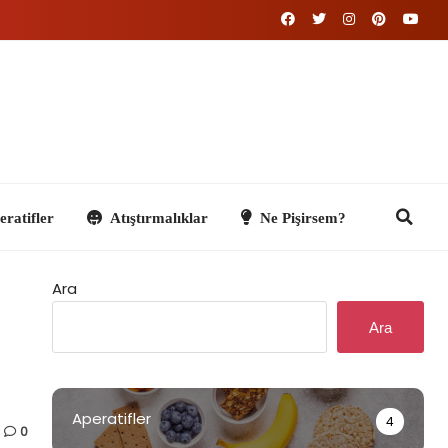
Atıştırmalıklar
Ne Pişirsem?
Ara
Ara
Aperatifler
4
0