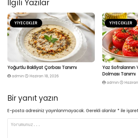
İlgili Yazılar
YIYECEKLER
YIYECEKLER
Yoğurtlu Bakliyat Çorbası Tanımı
Yaz Sofralarının
Dolması Tanımı
admin
Haziran 18, 2026
admin
Haziran
Bir yanıt yazın
E-posta adresiniz yayınlanmayacak.
Gerekli alanlar
*
ile işare