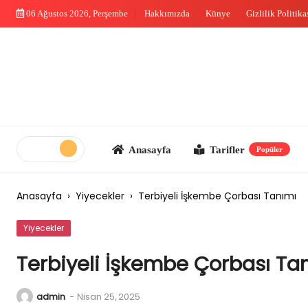
Skip
06 Ağustos 2026, Perşembe
Hakkımızda
Künye
Gizlilik Politika
to
content
Anasayfa
Tarifler
Me
Popüler
Anasayfa
›
Yiyecekler
›
Terbiyeli İşkembe Çorbası Tanımı
Yiyecekler
Terbiyeli İşkembe Çorbası Ta
admin
-
Nisan 25, 2025