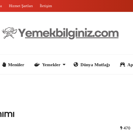
sı
Hizmet Şartları
İletişim
nüler
Yemekler
Dünya Mutfağı
Aperatifler
nımı
470