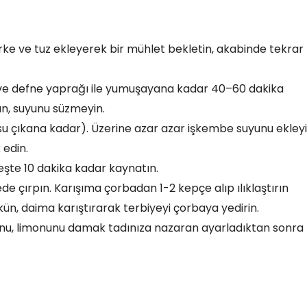
irke ve tuz ekleyerek bir mühlet bekletin, akabinde tekrar
z ve defne yaprağı ile yumuşayana kadar 40–60 dakika
n, suyunu süzmeyin.
su çıkana kadar). Üzerine azar azar işkembe suyunu ekleyi
 edin.
eşte 10 dakika kadar kaynatın.
de çırpın. Karışıma çorbadan 1-2 kepçe alıp ılıklaştırın
n, daima karıştırarak terbiyeyi çorbaya yedirin.
zunu, limonunu damak tadınıza nazaran ayarladıktan sonra