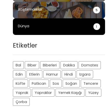
Atıştırmalıklar
5
Dünya
1
Etiketler
Bal
Biber
Biberleri
Dakika
Domates
Edin
Etlerin
Hamur
Hindi
Izgara
Köfte
Patlıcan
Sos
Soğan
Tencere
Yaprak
Yapraklar
Yemek Kaşığı
Yüzey
Çorba