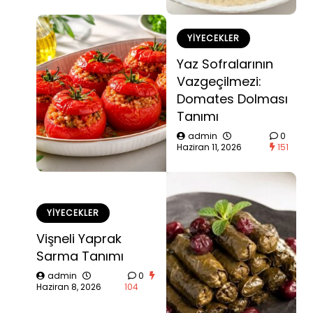
YIYECEKLER
Yaz Sofralarının
Vazgeçilmezi:
Domates Dolması
Tanımı
admin
0
Haziran 11, 2026
151
YIYECEKLER
Vişneli Yaprak
Sarma Tanımı
admin
0
Haziran 8, 2026
104