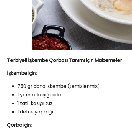
Terbiyeli İşkembe Çorbası Tanımı için Malzemeler
İşkembe için:
750 gr dana işkembe (temizlenmiş)
1 yemek kaşığı sirke
1 tatlı kaşığı tuz
1 defne yaprağı
Çorba için: