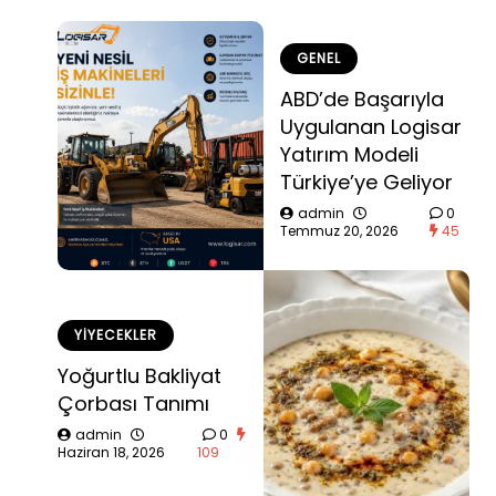
GENEL
ABD’de Başarıyla
Uygulanan Logisar
Yatırım Modeli
Türkiye’ye Geliyor
admin
0
Temmuz 20, 2026
45
YIYECEKLER
Yoğurtlu Bakliyat
Çorbası Tanımı
admin
0
Haziran 18, 2026
109