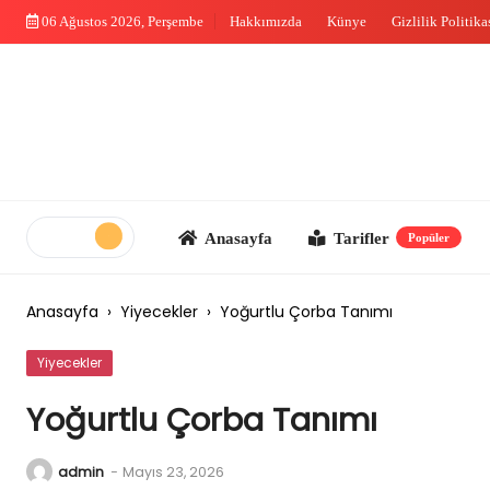
Skip
06 Ağustos 2026, Perşembe
Hakkımızda
Künye
Gizlilik Politika
to
content
Anasayfa
Tarifler
Me
Popüler
Anasayfa
›
Yiyecekler
›
Yoğurtlu Çorba Tanımı
Yiyecekler
Yoğurtlu Çorba Tanımı
admin
-
Mayıs 23, 2026