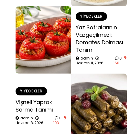
YIYECEKLER
Yaz Sofralarının
Vazgeçilmezi:
Domates Dolması
Tanımı
admin
0
Haziran 11, 2026
150
YIYECEKLER
Vişneli Yaprak
Sarma Tanımı
admin
0
Haziran 8, 2026
103