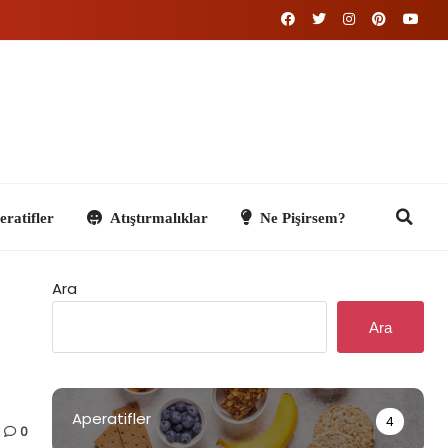
Atıştırmalıklar
Ne Pişirsem?
Ara
Ara
Aperatifler
4
0