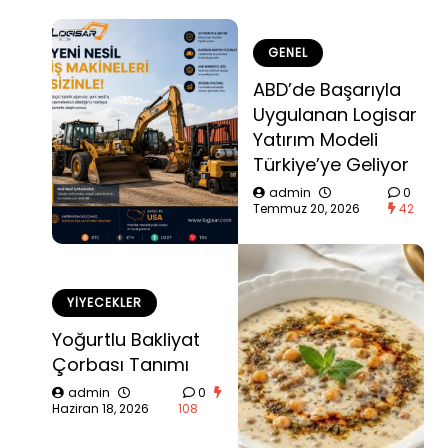
GENEL
ABD’de Başarıyla
Uygulanan Logisar
Yatırım Modeli
Türkiye’ye Geliyor
admin
0
Temmuz 20, 2026
42
YIYECEKLER
Yoğurtlu Bakliyat
Çorbası Tanımı
admin
0
Haziran 18, 2026
108