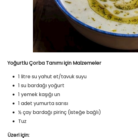
Yoğurtlu Çorba Tanımı için Malzemeler
1 litre su yahut et/tavuk suyu
1 su bardağı yoğurt
1 yemek kaşığı un
1 adet yumurta sarısı
½ çay bardağı pirinç (isteğe bağlı)
Tuz
Üzeri için: