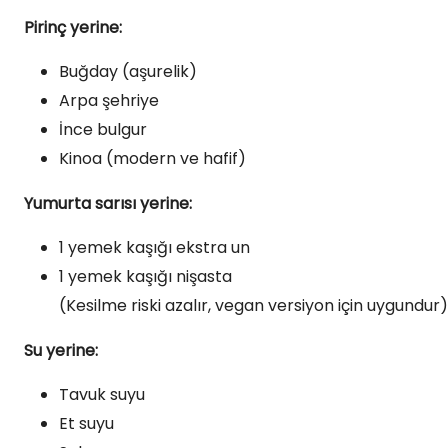
Pirinç yerine:
Buğday (aşurelik)
Arpa şehriye
İnce bulgur
Kinoa (modern ve hafif)
Yumurta sarısı yerine:
1 yemek kaşığı ekstra un
1 yemek kaşığı nişasta
(Kesilme riski azalır, vegan versiyon için uygundur)
Su yerine:
Tavuk suyu
Et suyu