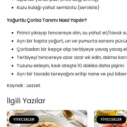
Kuzu kulağı yahut semizotu (serviste)
Yoğurtlu Çorba Tanımı Nasıl Yapılır?
Pirinci yıkayıp tencereye alın, su yahut et/tavuk
Ayrı bir kapta yoğurt, un ve yumurta sarısını pürü
Çorbadan bir kepçe alıp terbiyeye yavaş yavaş ekle
Terbiyeyi tencereye azar azar ek edin, daima karış
Tuzunu ekleyin, kısık ateşte 10 dakika daha pişirin.
Ayrı bir tavada tereyağını eritip nane ve pul biberi
Kaynak : Lezzet
İlgili Yazılar
YIYECEKLER
YIYECEKLER