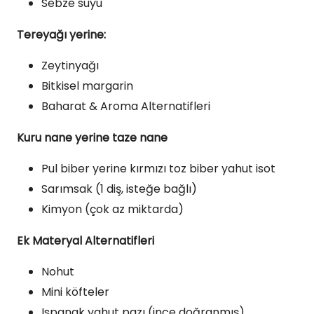
Sebze suyu
Tereyağı yerine:
Zeytinyağı
Bitkisel margarin
Baharat & Aroma Alternatifleri
Kuru nane yerine taze nane
Pul biber yerine kırmızı toz biber yahut isot
Sarımsak (1 diş, isteğe bağlı)
Kimyon (çok az miktarda)
Ek Materyal Alternatifleri
Nohut
Mini köfteler
Ispanak yahut pazı (ince doğranmış)