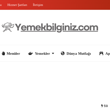
sı
Hizmet Şartları
İletişim
nüler
Yemekler
Dünya Mutfağı
Aperatifler
59