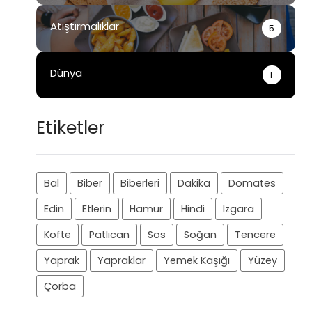
Atıştırmalıklar
5
Dünya
1
Etiketler
Bal
Biber
Biberleri
Dakika
Domates
Edin
Etlerin
Hamur
Hindi
Izgara
Köfte
Patlıcan
Sos
Soğan
Tencere
Yaprak
Yapraklar
Yemek Kaşığı
Yüzey
Çorba