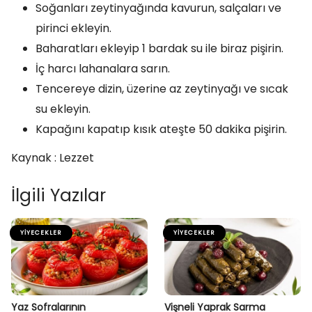
Soğanları zeytinyağında kavurun, salçaları ve
pirinci ekleyin.
Baharatları ekleyip 1 bardak su ile biraz pişirin.
İç harcı lahanalara sarın.
Tencereye dizin, üzerine az zeytinyağı ve sıcak
su ekleyin.
Kapağını kapatıp kısık ateşte 50 dakika pişirin.
Kaynak : Lezzet
İlgili Yazılar
YIYECEKLER
YIYECEKLER
Yaz Sofralarının
Vişneli Yaprak Sarma