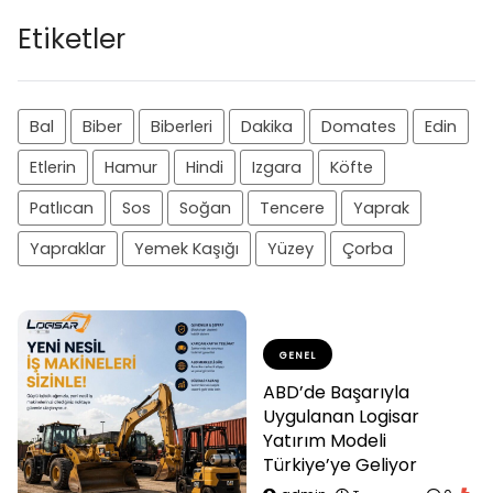
Etiketler
Bal
Biber
Biberleri
Dakika
Domates
Edin
Etlerin
Hamur
Hindi
Izgara
Köfte
Patlıcan
Sos
Soğan
Tencere
Yaprak
Yapraklar
Yemek Kaşığı
Yüzey
Çorba
GENEL
ABD’de Başarıyla
Uygulanan Logisar
Yatırım Modeli
Türkiye’ye Geliyor