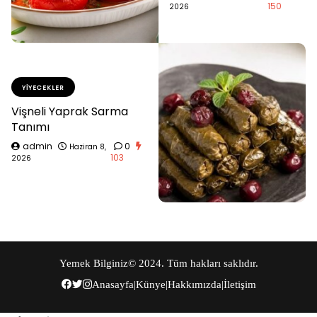
150
2026
YIYECEKLER
Vişneli Yaprak Sarma
Tanımı
admin
0
Haziran 8,
103
2026
Yemek Bilginiz
© 2024. Tüm hakları saklıdır.
Anasayfa
|
Künye
|
Hakkımızda
|
İletişim