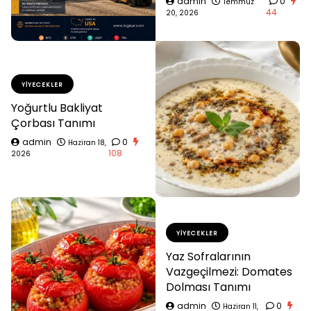
admin
0
Temmuz
44
20, 2026
YIYECEKLER
Yoğurtlu Bakliyat
Çorbası Tanımı
admin
0
Haziran 18,
108
2026
YIYECEKLER
Yaz Sofralarının
Vazgeçilmezi: Domates
Dolması Tanımı
admin
0
Haziran 11,