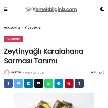
Skip
to
content
Anasayfa
›
Yiyecekler
Yiyecekler
Zeytinyağlı Karalahana
Sarması Tanımı
admin
-
Mayıs 22, 2026
74
0