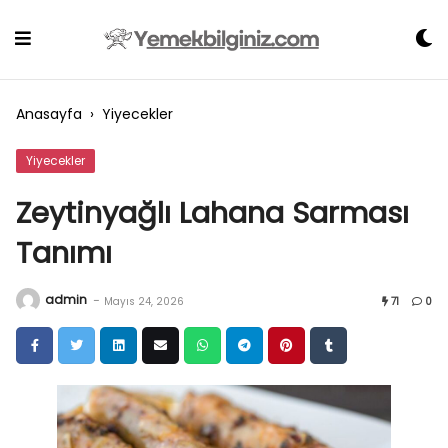
Skip
to
content
Anasayfa
›
Yiyecekler
Yiyecekler
Zeytinyağlı Lahana Sarması
Tanımı
admin
-
Mayıs 24, 2026
71
0