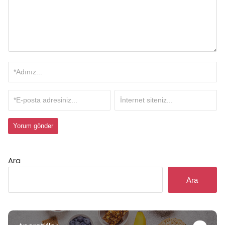
Ara
Ara