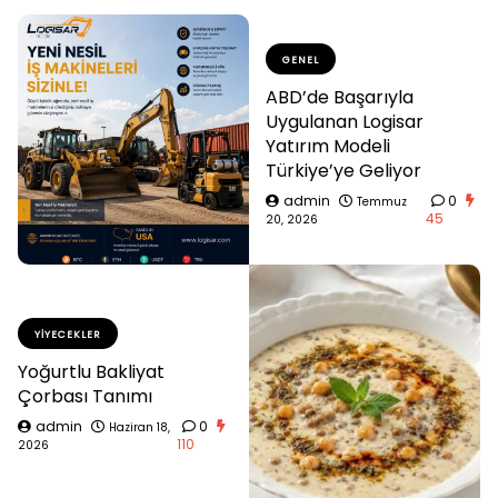
GENEL
ABD’de Başarıyla
Uygulanan Logisar
Yatırım Modeli
Türkiye’ye Geliyor
admin
0
Temmuz
45
20, 2026
YIYECEKLER
Yoğurtlu Bakliyat
Çorbası Tanımı
admin
0
Haziran 18,
110
2026