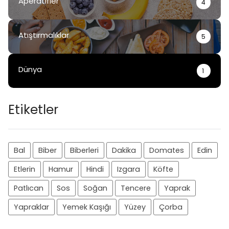
Aperatifler
4
Atıştırmalıklar
5
Dünya
1
Etiketler
Bal
Biber
Biberleri
Dakika
Domates
Edin
Etlerin
Hamur
Hindi
Izgara
Köfte
Patlıcan
Sos
Soğan
Tencere
Yaprak
Yapraklar
Yemek Kaşığı
Yüzey
Çorba