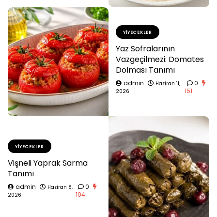
YIYECEKLER
Yaz Sofralarının
Vazgeçilmezi: Domates
Dolması Tanımı
admin
0
Haziran 11,
151
2026
YIYECEKLER
Vişneli Yaprak Sarma
Tanımı
admin
0
Haziran 8,
104
2026